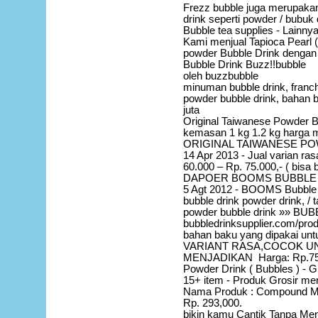
Frezz bubble juga merupaka
drink seperti powder / bubuk 
Bubble tea supplies - Lainnya
Kami menjual Tapioca Pearl 
powder Bubble Drink dengan
Bubble Drink Buzz!!bubble
oleh buzzbubble
minuman bubble drink, franch
powder bubble drink, bahan 
juta
Original Taiwanese Powder B
kemasan 1 kg 1.2 kg harga mul
ORIGINAL TAIWANESE POW
14 Apr 2013 - Jual varian ra
60.000 – Rp. 75.000,- ( bisa 
DAPOER BOOMS BUBBLE |
5 Agt 2012 - BOOMS Bubble D
bubble drink powder drink, / t
powder bubble drink »» BU
bubbledrinksupplier.com/pro
bahan baku yang dipakai u
VARIANT RASA,COCOK U
MENJADIKAN Harga: Rp.75
Powder Drink ( Bubbles ) - G
15+ item - Produk Grosir meny
Nama Produk : Compound M
Rp. 293,000.
bikin kamu Cantik Tanpa Men