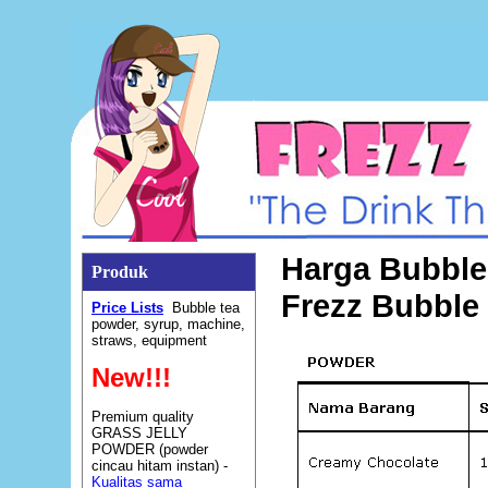
Harga Bubble
Produk
Frezz Bubble
Price Lists
Bubble tea
powder, syrup, machine,
straws, equipment
New!!!
Premium quality
GRASS JELLY
POWDER (powder
cincau hitam instan) -
Kualitas sama