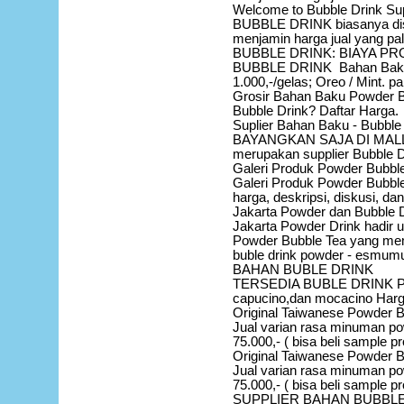
Welcome to Bubble Drink Su
BUBBLE DRINK biasanya disa
menjamin harga jual yang pal
BUBBLE DRINK: BIAYA PRO
BUBBLE DRINK Bahan Baku Po
1.000,-/gelas; Oreo / Mint. 
Grosir Bahan Baku Powder B
Bubble Drink? Daftar Harga.
Suplier Bahan Baku - Bubble
BAYANGKAN SAJA DI MALL2 
merupakan supplier Bubble D
Galeri Produk Powder Bubble
Galeri Produk Powder Bubble 
harga, deskripsi, diskusi, da
Jakarta Powder dan Bubble 
Jakarta Powder Drink hadir 
Powder Bubble Tea yang me
buble drink powder - esmumu
BAHAN BUBLE DRINK‎
TERSEDIA BUBLE DRINK POW
capucino,dan mocacino Harg
Original Taiwanese Powder B
Jual varian rasa minuman pow
75.000,- ( bisa beli sample 
Original Taiwanese Powder Bu
Jual varian rasa minuman pow
75.000,- ( bisa beli sample 
SUPPLIER BAHAN BUBBLE