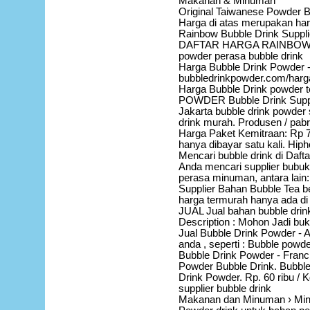
Makanan & Minuman‎
Original Taiwanese Powder B
Harga di atas merupakan harg
Rainbow Bubble Drink Suppl
DAFTAR HARGA RAINBOW BU
powder perasa bubble drink
Harga Bubble Drink Powder - 
bubbledrinkpowder.com/harga
Harga Bubble Drink powder te
POWDER Bubble Drink Suppl
Jakarta bubble drink powder 
drink murah. Produsen / pabri
Harga Paket Kemitraan: Rp 7
hanya dibayar satu kali. Hip
Mencari bubble drink di Da
Anda mencari supplier bubuk 
perasa minuman, antara la
Supplier Bahan Bubble Tea be
harga termurah hanya ada di 
JUAL Jual bahan bubble drink
Description : Mohon Jadi buka
Jual Bubble Drink Powder - A
anda , seperti : Bubble powde
Bubble Drink Powder - Franc
Powder Bubble Drink. Bubble 
Drink Powder. Rp. 60 ribu / K
supplier bubble drink
Makanan dan Minuman › Min