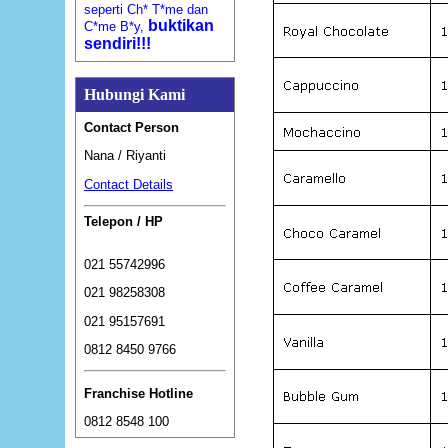
seperti Ch* T*me dan
buktikan
C*me B*y,
sendiri!!!
Hubungi Kami
Contact Person
Nana / Riyanti
Contact Details
Telepon / HP
021 55742996
021 98258308
021 95157691
0812 8450 9766
Franchise Hotline
0812 8548 100