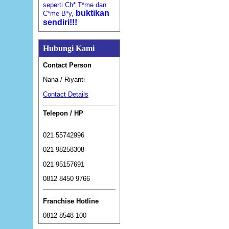
seperti Ch* T*me dan
buktikan
C*me B*y,
sendiri!!!
Hubungi Kami
Contact Person
Nana / Riyanti
Contact Details
Telepon / HP
021 55742996
021 98258308
021 95157691
0812 8450 9766
Franchise Hotline
0812 8548 100