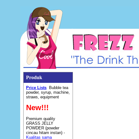
Produk
Price Lists
Bubble tea
powder, syrup, machine,
straws, equipment
New!!!
Premium quality
GRASS JELLY
POWDER (powder
cincau hitam instan) -
Kualitas sama