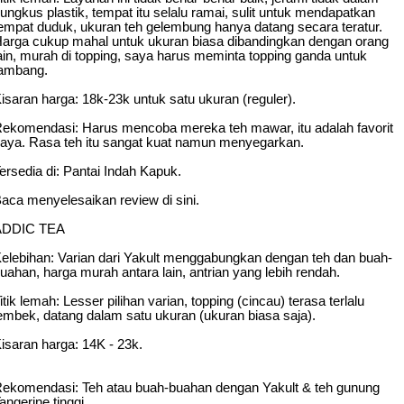
ungkus plastik, tempat itu selalu ramai, sulit untuk mendapatkan
empat duduk, ukuran teh gelembung hanya datang secara teratur.
arga cukup mahal untuk ukuran biasa dibandingkan dengan orang
ain, murah di topping, saya harus meminta topping ganda untuk
ambang.
isaran harga: 18k-23k untuk satu ukuran (reguler).
ekomendasi: Harus mencoba mereka teh mawar, itu adalah favorit
aya.
Rasa teh itu sangat kuat namun menyegarkan.
ersedia di: Pantai Indah Kapuk.
aca menyelesaikan review di sini.
ADDIC TEA
elebihan: Varian dari Yakult menggabungkan dengan teh dan buah-
uahan, harga murah antara lain, antrian yang lebih rendah.
itik lemah: Lesser pilihan varian, topping (cincau) terasa terlalu
embek, datang dalam satu ukuran (ukuran biasa saja).
isaran harga: 14K - 23k.
ekomendasi: Teh atau buah-buahan dengan Yakult & teh gunung
angerine tinggi.