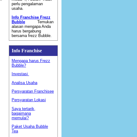
perlu pengalaman
usaha.
Info Franchise Frezz
Bubble
Temukan
alasan mengapa Anda
harus bergabung
bersama frezz Bubble.
Info Franchise
Mengapa harus Frezz
Bubble?
Investasi
Analisa Usaha
Persyaratan Franchisee
Persyaratan Lokasi
Saya tertarik,
bagaimana
memulai?
Paket Usaha Bubble
Tea