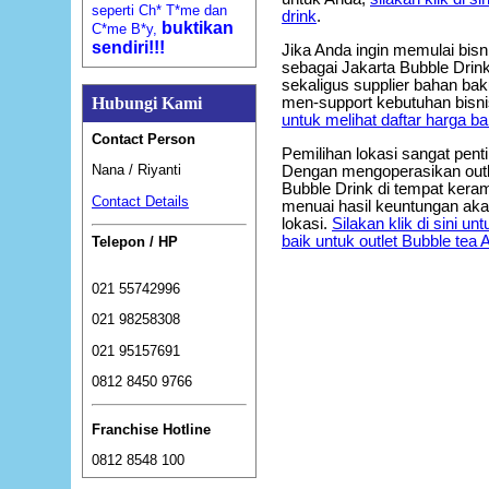
seperti Ch* T*me dan
drink
.
buktikan
C*me B*y,
sendiri!!!
Jika Anda ingin memulai bisn
sebagai Jakarta Bubble Drin
sekaligus supplier bahan ba
men-support kebutuhan bisni
Hubungi Kami
untuk melihat daftar harga b
Contact Person
Pemilihan lokasi sangat pent
Nana / Riyanti
Dengan mengoperasikan outle
Bubble Drink di tempat keram
Contact Details
menuai hasil keuntungan akan l
lokasi.
Silakan klik di sini u
baik untuk outlet Bubble tea 
Telepon / HP
021 55742996
021 98258308
021 95157691
0812 8450 9766
Franchise Hotline
0812 8548 100