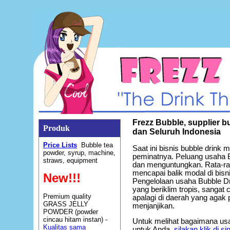
Frezz Bubble, supplier b
Produk
dan Seluruh Indonesia
Price Lists
Bubble tea
Saat ini bisnis bubble drink 
powder, syrup, machine,
peminatnya. Peluang usaha B
straws, equipment
dan menguntungkan. Rata-rat
mencapai balik modal di bisn
New!!!
Pengelolaan usaha Bubble D
yang beriklim tropis, sangat
Premium quality
apalagi di daerah yang agak p
GRASS JELLY
menjanjikan.
POWDER (powder
cincau hitam instan) -
Untuk melihat bagaimana us
Kualitas sama
untuk Anda,
silakan klik di s