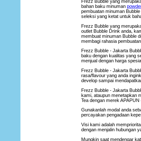
Frezz Bubble yang merupaka
bahan baku minuman
powder
pembuatan minuman Bubble Dr
seleksi yang ketat untuk baha
Frezz Bubble yang merupaka
outlet Bubble Drink anda, k
membuat minuman Bubble drink
membagi rahasia pembuatan
Frezz Bubble - Jakarta Bubbl
baku dengan kualitas yang s
menjual dengan harga spesia
Frezz Bubble - Jakarta Bubb
rasa/flavour yang anda ingi
develop sampai mendapatkan 
Frezz Bubble - Jakarta Bubb
kami, ataupun menetapkan m
Tea dengan merek APAPUN
Gunakanlah modal anda sebai
percayakan pengadaan keperl
Visi kami adalah mempriorit
dengan menjalin hubungan ya
Mungkin saat mendengar kata 