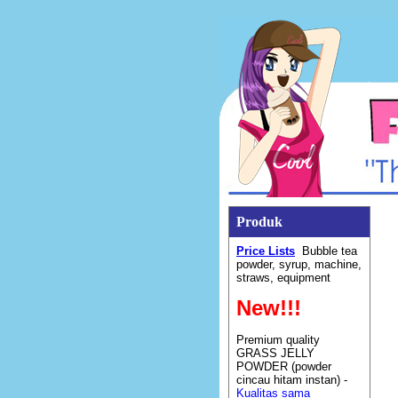
Produk
Price Lists
Bubble tea
powder, syrup, machine,
straws, equipment
New!!!
Premium quality
GRASS JELLY
POWDER (powder
cincau hitam instan) -
Kualitas sama