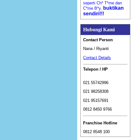
seperti Ch* T*me dan
buktikan
C*me B*y,
sendiri!!!
Hubungi Kami
Contact Person
Nana / Riyanti
Contact Details
Telepon / HP
021 55742996
021 98258308
021 95157691
0812 8450 9766
Franchise Hotline
0812 8548 100