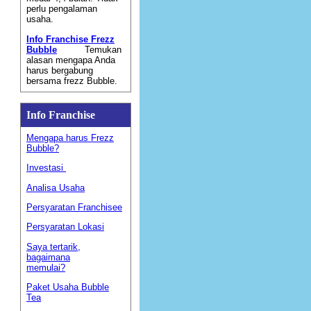
perlu pengalaman
usaha.
Info Franchise Frezz
Bubble
Temukan
alasan mengapa Anda
harus bergabung
bersama frezz Bubble.
Info Franchise
Mengapa harus Frezz
Bubble?
Investasi
Analisa Usaha
Persyaratan Franchisee
Persyaratan Lokasi
Saya tertarik,
bagaimana
memulai?
Paket Usaha Bubble
Tea