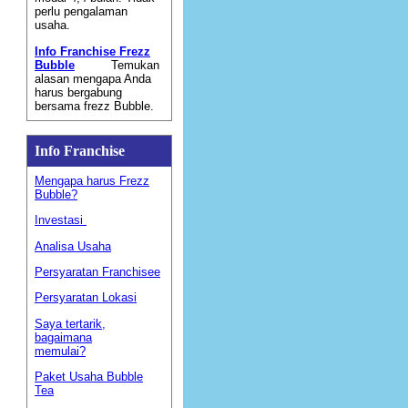
perlu pengalaman
usaha.
Info Franchise Frezz
Bubble
Temukan
alasan mengapa Anda
harus bergabung
bersama frezz Bubble.
Info Franchise
Mengapa harus Frezz
Bubble?
Investasi
Analisa Usaha
Persyaratan Franchisee
Persyaratan Lokasi
Saya tertarik,
bagaimana
memulai?
Paket Usaha Bubble
Tea