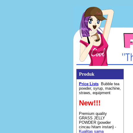
Produk
Price Lists
Bubble tea
powder, syrup, machine,
straws, equipment
New!!!
Premium quality
GRASS JELLY
POWDER (powder
cincau hitam instan) -
Kualitas sama