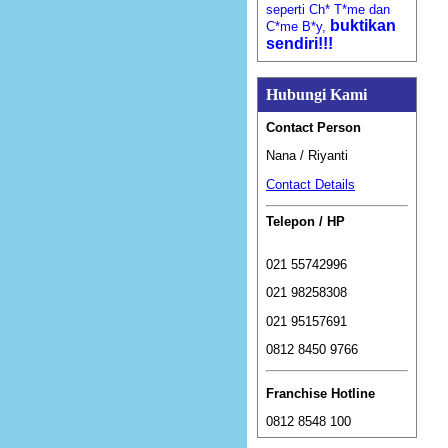
seperti Ch* T*me dan
buktikan
C*me B*y,
sendiri!!!
Hubungi Kami
Contact Person
Nana / Riyanti
Contact Details
Telepon / HP
021 55742996
021 98258308
021 95157691
0812 8450 9766
Franchise Hotline
0812 8548 100