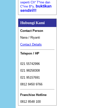
seperti Ch* T*me dan
buktikan
C*me B*y,
sendiri!!!
Hubungi Kami
Contact Person
Nana / Riyanti
Contact Details
Telepon / HP
021 55742996
021 98258308
021 95157691
0812 8450 9766
Franchise Hotline
0812 8548 100