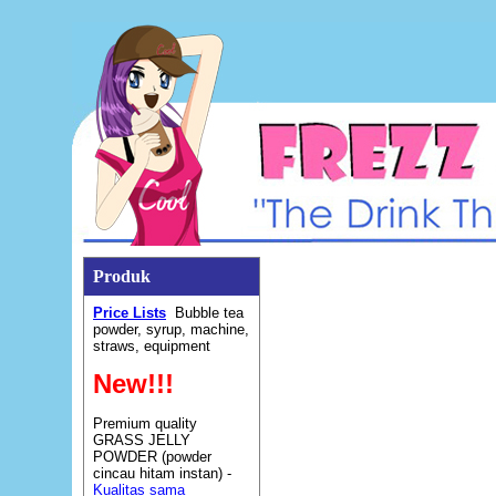
Produk
Price Lists
Bubble tea
powder, syrup, machine,
straws, equipment
New!!!
Premium quality
GRASS JELLY
POWDER (powder
cincau hitam instan) -
Kualitas sama