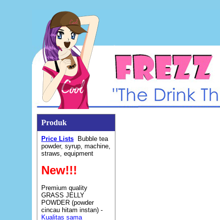
Produk
Price Lists
Bubble tea
powder, syrup, machine,
straws, equipment
New!!!
Premium quality
GRASS JELLY
POWDER (powder
cincau hitam instan) -
Kualitas sama