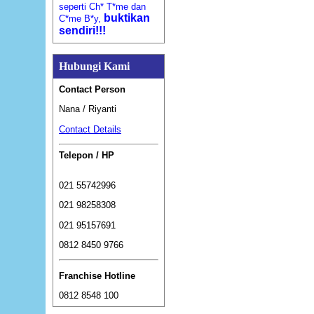
seperti Ch* T*me dan
buktikan
C*me B*y,
sendiri!!!
Hubungi Kami
Contact Person
Nana / Riyanti
Contact Details
Telepon / HP
021 55742996
021 98258308
021 95157691
0812 8450 9766
Franchise Hotline
0812 8548 100