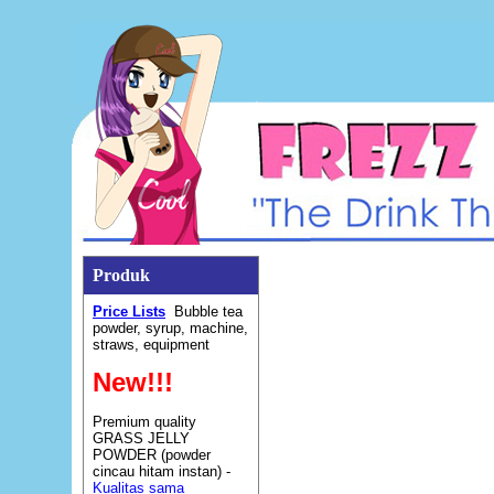
Produk
Price Lists
Bubble tea
powder, syrup, machine,
straws, equipment
New!!!
Premium quality
GRASS JELLY
POWDER (powder
cincau hitam instan) -
Kualitas sama