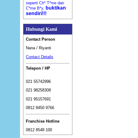
seperti Ch* T*me dan
buktikan
C*me B*y,
sendiri!!!
Hubungi Kami
Contact Person
Nana / Riyanti
Contact Details
Telepon / HP
021 55742996
021 98258308
021 95157691
0812 8450 9766
Franchise Hotline
0812 8548 100